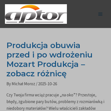
Skip
Post
Main
to
navigation
Men
content
Produkcja obuwia
przed i po wdrożeniu
Mozart Produkcja –
zobacz różnicę
By
Michał Moroz
/
2025-10-26
Czy Twoja firma wciąż pracuje „na oko”? Przestoje,
błędy, zgubione pary butów, problemy z rozmiarówką i
niedobory materiałów? Wielu właścicieli zakładów