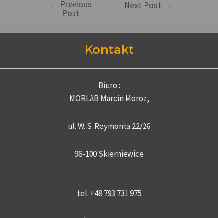
←
Previous
Next Post
→
Post
Kontakt
Biuro :
MORLAB Marcin Moroz,
ul. W. S. Reymonta 22/26
96-100 Skierniewice
tel. +48 793 731 975